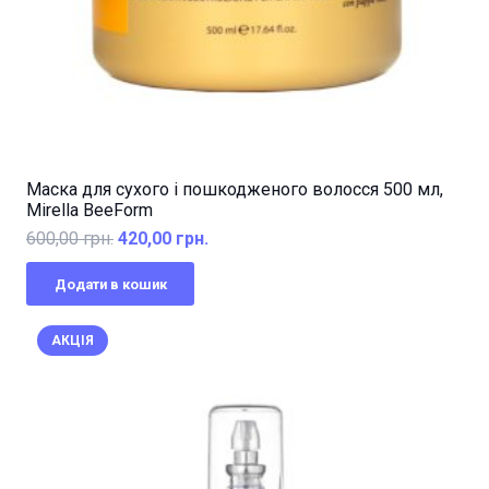
Маска для сухого і пошкодженого волосся 500 мл,
Mirella BeeForm
Оригінальна
Поточна
600,00
грн.
420,00
грн.
ціна:
ціна:
Додати в кошик
600,00 грн..
420,00 грн..
АКЦІЯ