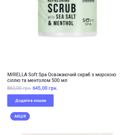
MIRELLA Soft Spa Освіжаючий скраб з морскою
сіллю та ментолом 500 мл
Оригінальна
Поточна
860,00
грн.
645,00
грн.
ціна:
ціна:
Додати в кошик
860,00 грн..
645,00 грн..
АКЦІЯ