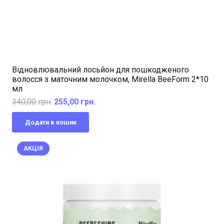
Відновлювальний лосьйон для пошкодженого
волосся з маточним молочком, Mirella BeeForm 2*10
мл
Оригінальна
Поточна
340,00
грн.
255,00
грн.
ціна:
ціна:
Додати в кошик
340,00 грн..
255,00 грн..
АКЦІЯ