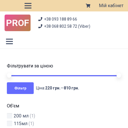
Мій кабінет
+38 093 188 89 66
PROF
+38 068 802 58 72 (Viber)
Фільтрувати за ціною
Мі
На
Ціна:
220 грн.
—
810 грн.
Фільтр
цін
цін
Об’єм
200 мл
(1)
115мл
(1)