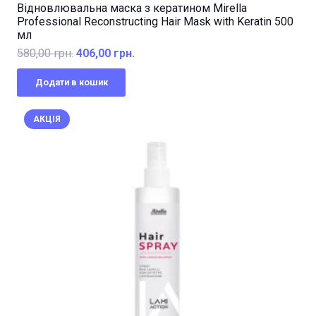
Відновлювальна маска з кератином Mirella
Professional Reconstructing Hair Mask with Keratin 500
мл
Оригінальна
Поточна
580,00
грн.
406,00
грн.
ціна:
ціна:
Додати в кошик
580,00 грн..
406,00 грн..
АКЦІЯ