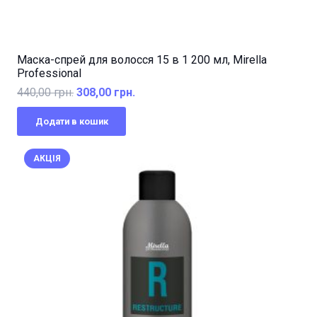
Маска-спрей для волосся 15 в 1 200 мл, Mirella
Professional
Оригінальна
Поточна
440,00
грн.
308,00
грн.
ціна:
ціна:
Додати в кошик
440,00 грн..
308,00 грн..
АКЦІЯ