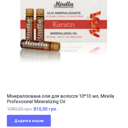
Мінералізована олія для волосся 10*10 мл, Mirella
Professional Mineralizing Oil
Оригінальна
Поточна
1080,00
грн.
810,00
грн.
ціна:
ціна:
Додати в кошик
1080,00 грн..
810,00 грн..