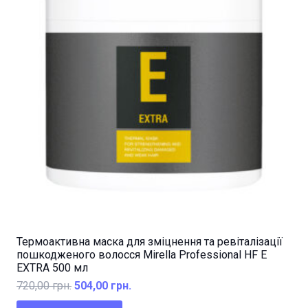
Термоактивна маска для зміцнення та ревіталізації
пошкодженого волосся Mirella Professional HF E
EXTRA 500 мл
Оригінальна
Поточна
720,00
грн.
504,00
грн.
ціна:
ціна: