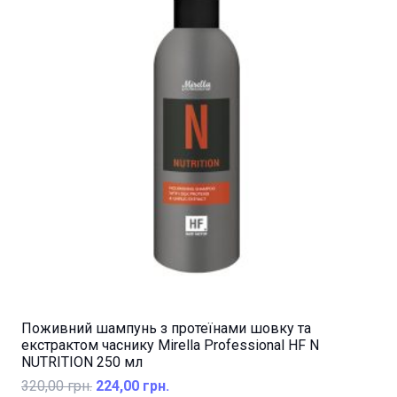
Поживний шампунь з протеїнами шовку та
екстрактом часнику Mirella Professional HF N
NUTRITION 250 мл
Оригінальна
Поточна
320,00
грн.
224,00
грн.