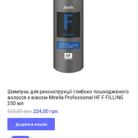
Шампунь для реконструкції глибоко пошкодженого
волосся з вiвсом Mirella Professional HF F FILLING
250 мл
Оригінальна
Поточна
320,00
грн.
224,00
грн.
ціна:
ціна:
Додати в кошик
320,00 грн..
224,00 грн..