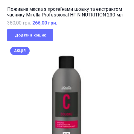
Поживна маска з протеїнами шовку та екстрактом
часнику Mirella Professional HF N NUTRITION 230 мл
Оригінальна
Поточна
380,00
грн.
266,00
грн.
ціна:
ціна:
Додати в кошик
380,00 грн..
266,00 грн..
АКЦІЯ