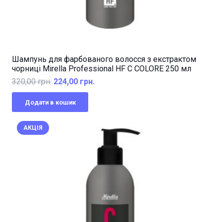
Шампунь для фарбованого волосся з екстрактом
чорниці Mirella Professional HF C COLORE 250 мл
Оригінальна
Поточна
320,00
грн.
224,00
грн.
ціна:
ціна:
Додати в кошик
320,00 грн..
224,00 грн..
АКЦІЯ