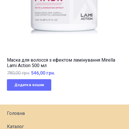
Маска для волосся з ефектом ламінування Mirella
Lami Action 500 мл
Оригінальна
Поточна
780,00
грн.
546,00
грн.
ціна:
ціна:
Додати в кошик
780,00 грн..
546,00 грн..
Головна
Каталог