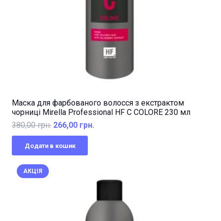
Маска для фарбованого волосся з екстрактом
чорниці Mirella Professional HF C COLORE 230 мл
Оригінальна
Поточна
380,00
грн.
266,00
грн.
ціна:
ціна:
Додати в кошик
380,00 грн..
266,00 грн..
АКЦІЯ