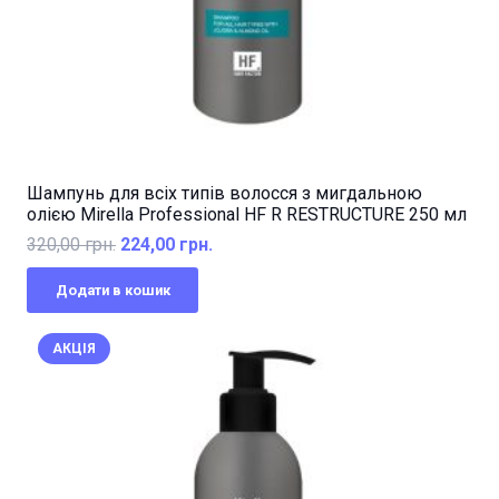
Шампунь для всіх типів волосся з мигдальною
олією Mirella Professional HF R RESTRUCTURE 250 мл
Оригінальна
Поточна
320,00
грн.
224,00
грн.
ціна:
ціна:
Додати в кошик
320,00 грн..
224,00 грн..
АКЦІЯ