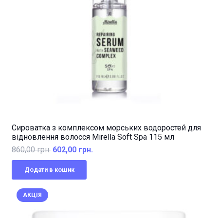
Сироватка з комплексом морських водоростей для
відновлення волосся Mirella Soft Spa 115 мл
Оригінальна
Поточна
860,00
грн.
602,00
грн.
ціна:
ціна:
Додати в кошик
860,00 грн..
602,00 грн..
АКЦІЯ