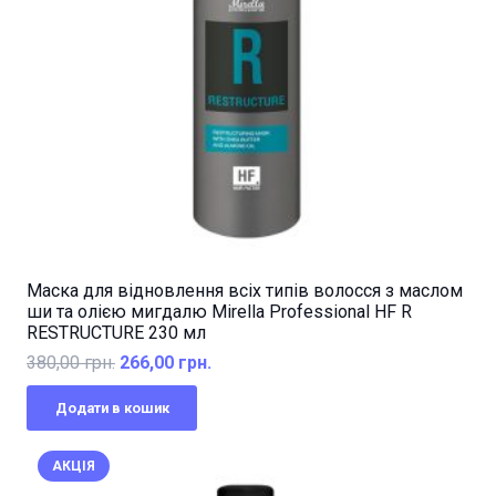
Маска для відновлення всіх типів волосся з маслом
ши та олією мигдалю Mirella Professional HF R
RESTRUCTURE 230 мл
Оригінальна
Поточна
380,00
грн.
266,00
грн.
ціна:
ціна:
Додати в кошик
380,00 грн..
266,00 грн..
АКЦІЯ