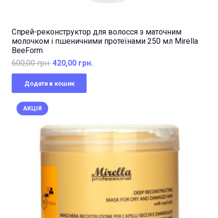
Спрей-реконструктор для волосся з маточним
молочком і пшеничними протеїнами 250 мл Mirella
BeeForm
Оригінальна
Поточна
600,00
грн.
420,00
грн.
ціна:
ціна:
Додати в кошик
600,00 грн..
420,00 грн..
АКЦІЯ