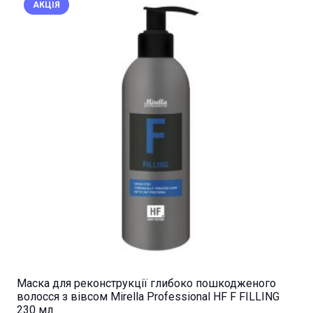
АКЦІЯ
Маска для реконструкцiї глибоко пошкодженого
волосся з вiвсом Mirella Professional HF F FILLING
230 мл