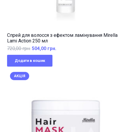
Спрей для волосся з ефектом ламінування Mirella
Lami Action 250 мл
Оригінальна
Поточна
720,00
грн.
504,00
грн.
ціна:
ціна:
Додати в кошик
720,00 грн..
504,00 грн..
АКЦІЯ