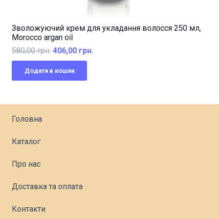
Зволожуючий крем для укладання волосся 250 мл,
Morocco argan oil
Оригінальна
Поточна
580,00
грн.
406,00
грн.
ціна:
ціна:
Додати в кошик
580,00 грн..
406,00 грн..
Головна
Каталог
Про нас
Доставка та оплата
Контакти