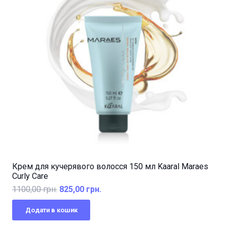
Крем для кучерявого волосся 150 мл Kaaral Maraes
Curly Care
Оригінальна
Поточна
1100,00
грн.
825,00
грн.
ціна:
ціна:
Додати в кошик
1100,00 грн..
825,00 грн..