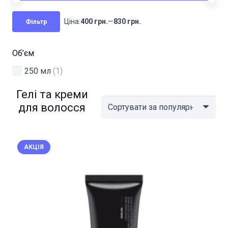
Мі
На
Ціна:
400 грн.
—
830 грн.
Фільтр
цін
цін
Об’єм
250 мл
(1)
Гелі та креми
для волосся
АКЦІЯ