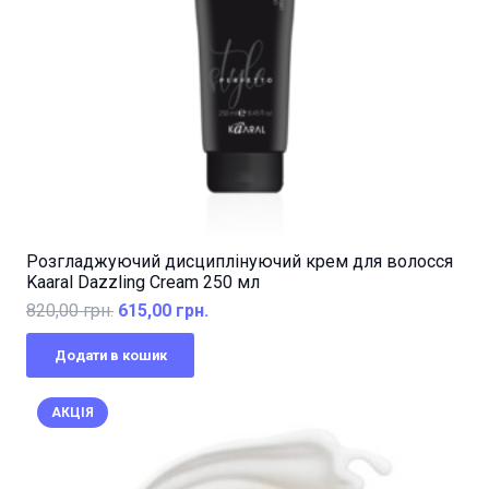
Розгладжуючий дисциплінуючий крем для волосся
Kaaral Dazzling Cream 250 мл
Оригінальна
Поточна
820,00
грн.
615,00
грн.
ціна:
ціна:
Додати в кошик
820,00 грн..
615,00 грн..
АКЦІЯ