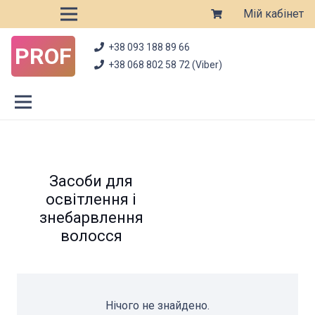
Мій кабінет
+38 093 188 89 66
PROF
+38 068 802 58 72 (Viber)
Засоби для
освітлення і
знебарвлення
волосся
Нічого не знайдено.