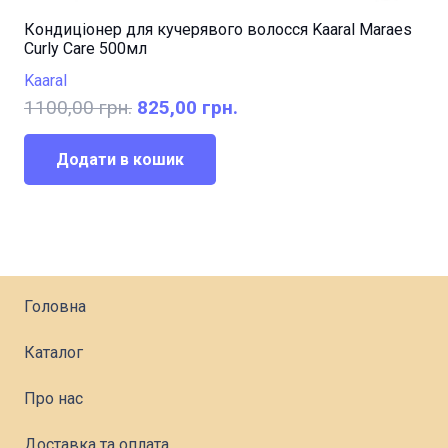
Кондиціонер для кучерявого волосся Kaaral Maraes
Curly Care 500мл
Kaaral
Оригінальна
Поточна
1100,00
грн.
825,00
грн.
ціна:
ціна:
1100,00 грн..
825,00 грн..
Додати в кошик
Головна
Каталог
Про нас
Доставка та оплата