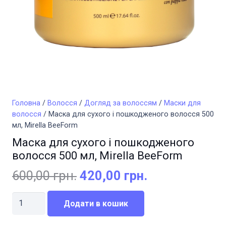
Головна
/
Волосся
/
Догляд за волоссям
/
Маски для
волосся
/ Маска для сухого і пошкодженого волосся 500
мл, Mirella BeeForm
Маска для сухого і пошкодженого
волосся 500 мл, Mirella BeeForm
Оригінальна
Поточна
600,00
грн.
420,00
грн.
ціна:
ціна:
Маска
600,00 грн..
420,00 грн..
Додати в кошик
для