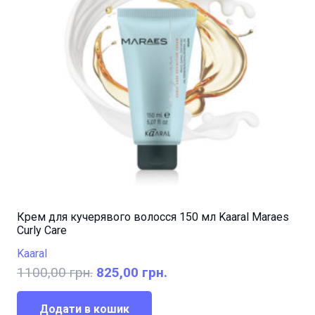
Крем для кучерявого волосся 150 мл Kaaral Maraes
Curly Care
Kaaral
Оригінальна
Поточна
1100,00
грн.
825,00
грн.
ціна:
ціна:
1100,00 грн..
825,00 грн..
Додати в кошик