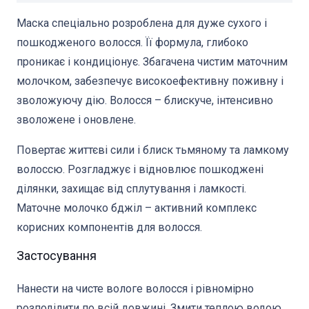
Маска спеціально розроблена для дуже сухого і
пошкодженого волосся. Її формула, глибоко
проникає і кондиціонує. Збагачена чистим маточним
молочком, забезпечує високоефективну поживну і
зволожуючу дію. Волосся – блискуче, інтенсивно
зволожене і оновлене.
Повертає життєві сили і блиск тьмяному та ламкому
волоссю. Розгладжує і відновлює пошкоджені
ділянки, захищає від сплутування і ламкості.
Маточне молочко бджіл – активний комплекс
корисних компонентів для волосся.
Застосування
Нанести на чисте вологе волосся і рівномірно
розподілити по всій довжині. Змити теплою водою.