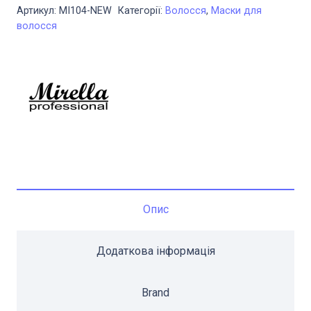
сухого
Артикул:
MI104-NEW
Категорії:
Волосся
,
Маски для
і
волосся
пошкодженого
волосся
500
мл,
Mirella
BeeForm
кількість
Опис
Додаткова інформація
Brand