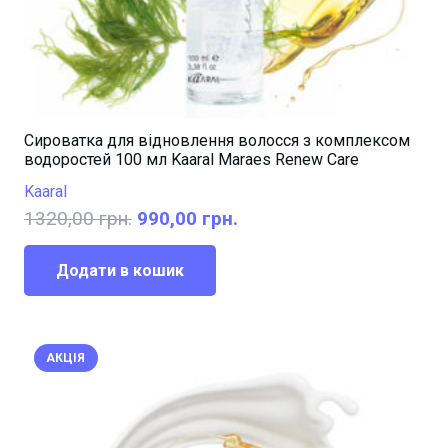
Сироватка для відновлення волосся з комплексом
водоростей 100 мл Kaaral Maraes Renew Care
Kaaral
Оригінальна
Поточна
1320,00
грн.
990,00
грн.
ціна:
ціна:
1320,00 грн..
990,00 грн..
Додати в кошик
АКЦІЯ