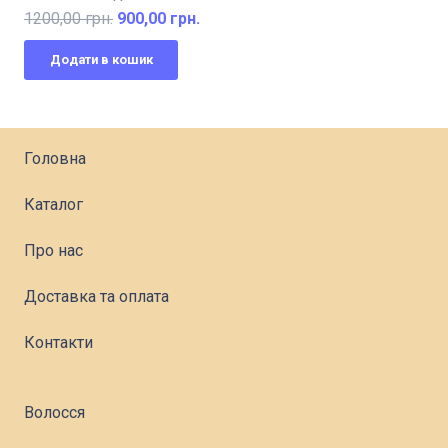
Оригінальна
Поточна
1200,00
грн.
900,00
грн.
ціна:
ціна:
Додати в кошик
1200,00 грн..
900,00 грн..
Головна
Каталог
Про нас
Доставка та оплата
Контакти
Волосся