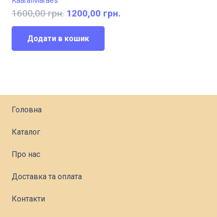
Kaaral
Maraes
Оригінальна
Поточна
1600,00
грн.
1200,00
грн.
ціна:
ціна:
1600,00 грн..
1200,00 грн..
Додати в кошик
Головна
Каталог
Про нас
Доставка та оплата
Контакти