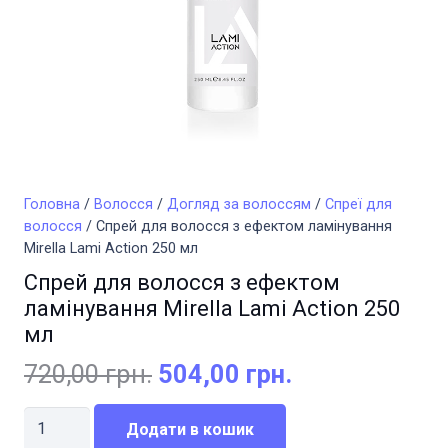
Головна
/
Волосся
/
Догляд за волоссям
/
Спреї для
волосся
/ Спрей для волосся з ефектом ламінування
Mirella Lami Action 250 мл
Спрей для волосся з ефектом
ламінування Mirella Lami Action 250
мл
Оригінальна
Поточна
720,00
грн.
504,00
грн.
ціна:
ціна:
Спрей
720,00 грн..
504,00 грн..
Додати в кошик
для