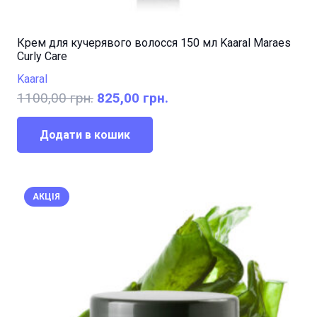
Крем для кучерявого волосся 150 мл Kaaral Maraes
Curly Care
Kaaral
Оригінальна
Поточна
1100,00
грн.
825,00
грн.
ціна:
ціна:
1100,00 грн..
825,00 грн..
Додати в кошик
АКЦІЯ