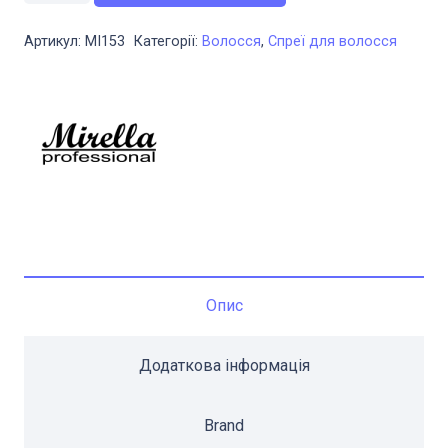
волосся
Артикул:
MI153
Категорії:
Волосся
,
Спреї для волосся
з
ефектом
ламінування
Mirella
Lami
Action
250
мл
кількість
Опис
Додаткова інформація
Brand