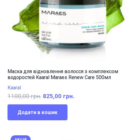
Маска для відновлення волосся з комплексом
водоростей Kaaral Maraes Renew Care 500мл
Kaaral
Оригінальна
Поточна
1100,00
грн.
825,00
грн.
ціна:
ціна:
1100,00 грн..
825,00 грн..
Додати в кошик
АКЦІЯ