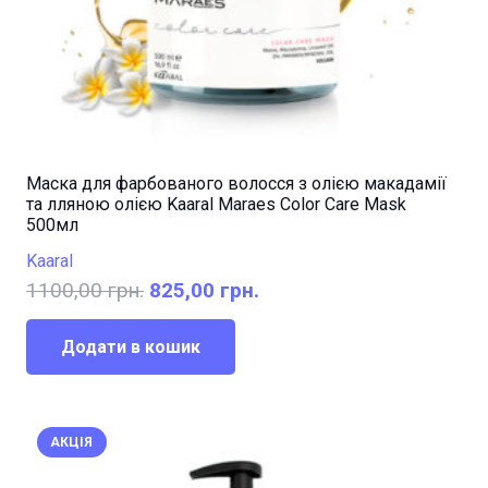
Маска для фарбованого волосся з олією макадамії
та лляною олією Kaaral Maraes Color Care Mask
500мл
Kaaral
Оригінальна
Поточна
1100,00
грн.
825,00
грн.
ціна:
ціна:
1100,00 грн..
825,00 грн..
Додати в кошик
АКЦІЯ