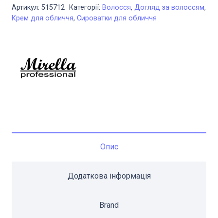
Spa
Артикул:
515712
Категорії:
Волосся
,
Догляд за волоссям
,
Освіжаючий
Крем для обличчя
,
Сироватки для обличчя
скраб
з
морскою
сіллю
та
ментолом
500
мл
кількість
Опис
Додаткова інформація
Brand