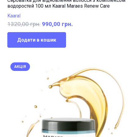
Сироватка для відновлення волосся з комплексом
водоростей 100 мл Kaaral Maraes Renew Care
Kaaral
Оригінальна
Поточна
1320,00
грн.
990,00
грн.
ціна:
ціна:
1320,00 грн..
990,00 грн..
Додати в кошик
АКЦІЯ