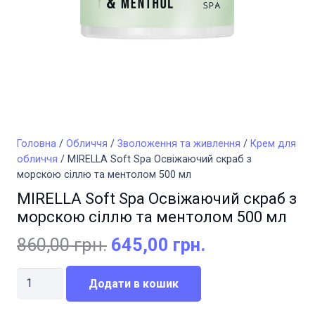
Головна
/
Обличчя
/
Зволоження та живлення
/
Крем для
обличчя
/ MIRELLA Soft Spa Освіжаючий скраб з
морскою сіллю та ментолом 500 мл
MIRELLA Soft Spa Освіжаючий скраб з
морскою сіллю та ментолом 500 мл
Оригінальна
Поточна
860,00
грн.
645,00
грн.
ціна:
ціна:
MIRELLA
860,00 грн..
645,00 грн..
Додати в кошик
Soft