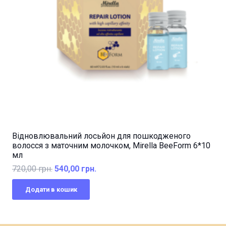
Відновлювальний лосьйон для пошкодженого
волосся з маточним молочком, Mirella BeeForm 6*10
мл
Оригінальна
Поточна
720,00
грн.
540,00
грн.
ціна:
ціна:
Додати в кошик
720,00 грн..
540,00 грн..