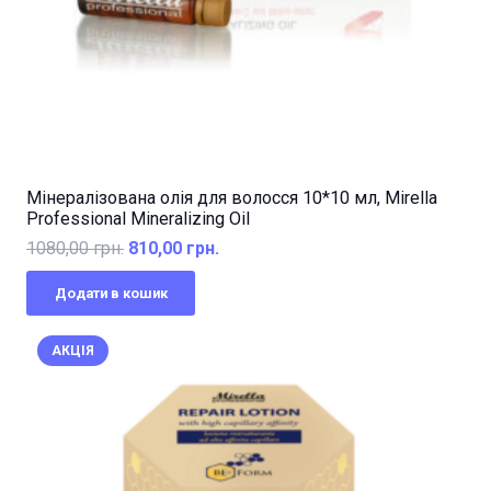
Мінералізована олія для волосся 10*10 мл, Mirella
Professional Mineralizing Oil
Оригінальна
Поточна
1080,00
грн.
810,00
грн.
ціна:
ціна:
Додати в кошик
1080,00 грн..
810,00 грн..
АКЦІЯ