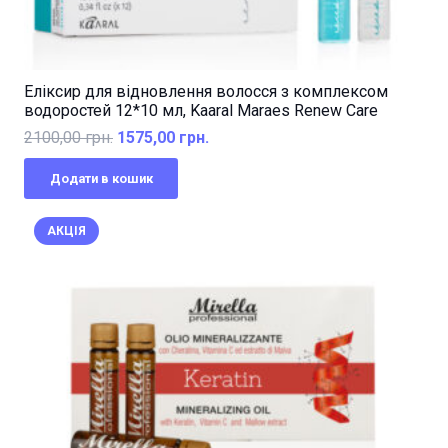
Еліксир для відновлення волосся з комплексом
водоростей 12*10 мл, Kaaral Maraes Renew Care
Оригінальна
Поточна
2100,00
грн.
1575,00
грн.
ціна:
ціна:
Додати в кошик
2100,00 грн..
1575,00 грн..
АКЦІЯ