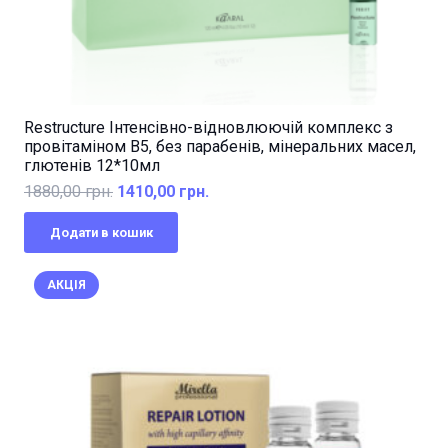
Restructure Інтенсівно-відновлюючій комплекс з
провітаміном B5, без парабенів, мінеральних масел,
глютенів 12*10мл
Оригінальна
Поточна
1880,00
грн.
1410,00
грн.
ціна:
ціна:
Додати в кошик
1880,00 грн..
1410,00 грн..
АКЦІЯ