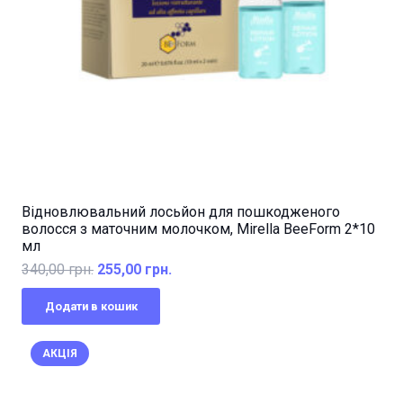
Відновлювальний лосьйон для пошкодженого
волосся з маточним молочком, Mirella BeeForm 2*10
мл
Оригінальна
Поточна
340,00
грн.
255,00
грн.
ціна:
ціна:
Додати в кошик
340,00 грн..
255,00 грн..
АКЦІЯ