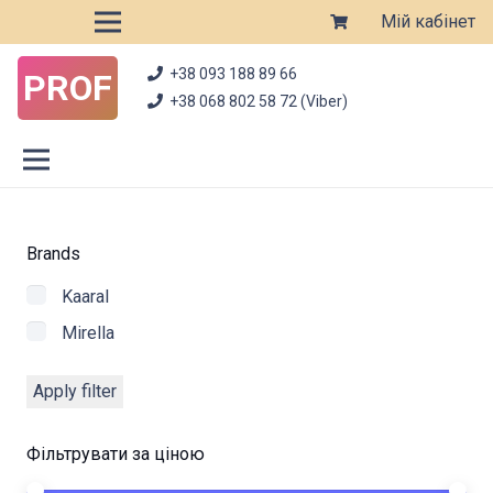
Мій кабінет
+38 093 188 89 66
PROF
+38 068 802 58 72 (Viber)
Brands
Kaaral
Mirella
Apply filter
Фільтрувати за ціною