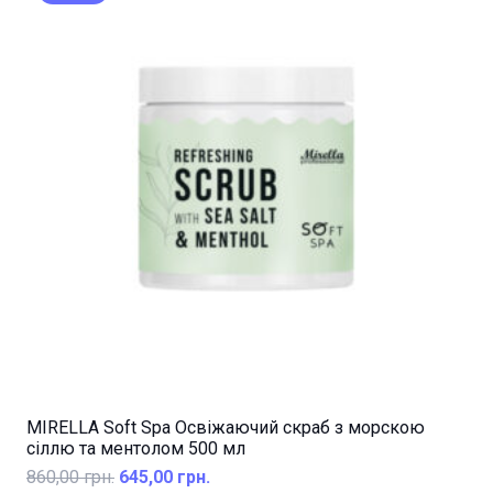
MIRELLA Soft Spa Освіжаючий скраб з морскою
сіллю та ментолом 500 мл
Оригінальна
Поточна
860,00
грн.
645,00
грн.