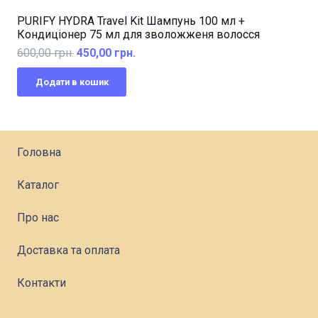
PURIFY HYDRA Travel Kit Шампунь 100 мл +
Кондиціонер 75 мл для зволожженя волосся
Оригінальна
Поточна
600,00
грн.
450,00
грн.
ціна:
ціна:
Додати в кошик
600,00 грн..
450,00 грн..
Головна
Каталог
Про нас
Доставка та оплата
Контакти