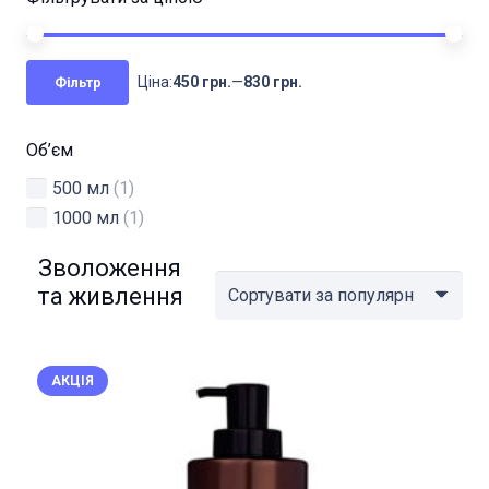
Мі
На
Ціна:
450 грн.
—
830 грн.
Фільтр
цін
цін
Об’єм
500 мл
(1)
1000 мл
(1)
Зволоження
та живлення
АКЦІЯ