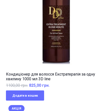
Кондиціонер для волосся Екстратерапія за одну
хвилину 1000 мл 3D line
Оригінальна
Поточна
1100,00
грн.
825,00
грн.
ціна:
ціна:
Додати в кошик
1100,00 грн..
825,00 грн..
АКЦІЯ