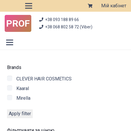
Мій кабінет
+38 093 188 89 66
PROF
+38 068 802 58 72 (Viber)
Brands
CLEVER HAIR COSMETICS
Kaaral
Mirella
Apply filter
Фільтрувати за ціною