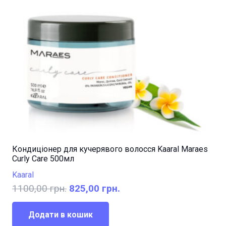
Кондиціонер для кучерявого волосся Kaaral Maraes
Curly Care 500мл
Kaaral
Оригінальна
Поточна
1100,00
грн.
825,00
грн.
ціна:
ціна:
1100,00 грн..
825,00 грн..
Додати в кошик