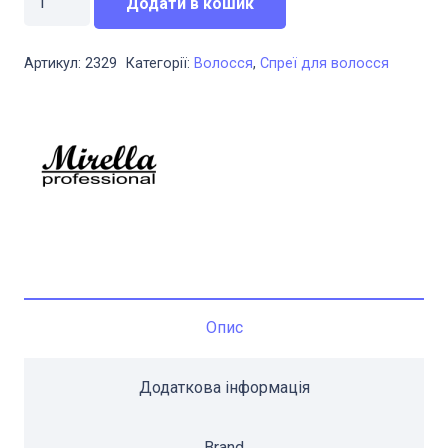
600,00 грн..
420,00 грн..
Додати в кошик
реконструктор
для
Артикул:
2329
Категорії:
Волосся
,
Спреї для волосся
волосся
з
маточним
молочком
і
пшеничними
протеїнами
250
мл
Опис
Mirella
BeeForm
кількість
Додаткова інформація
Brand