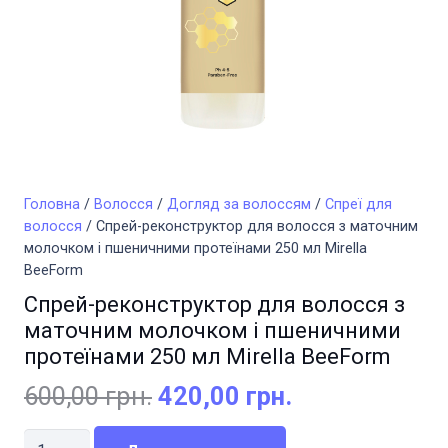
Головна
/
Волосся
/
Догляд за волоссям
/
Спреї для
волосся
/ Спрей-реконструктор для волосся з маточним
молочком і пшеничними протеїнами 250 мл Mirella
BeeForm
Спрей-реконструктор для волосся з
маточним молочком і пшеничними
протеїнами 250 мл Mirella BeeForm
Оригінальна
Поточна
600,00
грн.
420,00
грн.
ціна:
ціна:
Спрей-