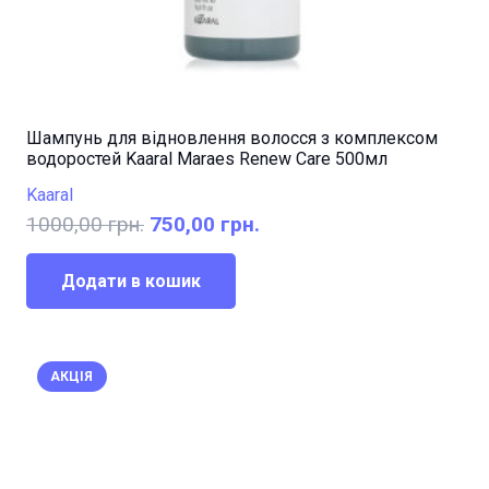
Шампунь для відновлення волосся з комплексом
водоростей Kaaral Maraes Renew Care 500мл
Kaaral
Оригінальна
Поточна
1000,00
грн.
750,00
грн.
ціна:
ціна:
1000,00 грн..
750,00 грн..
Додати в кошик
АКЦІЯ