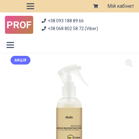
Мій кабінет
+38 093 188 89 66
PROF
+38 068 802 58 72 (Viber)
АКЦІЯ