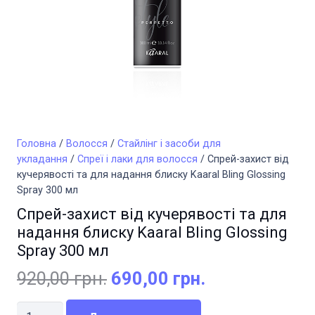
Головна
/
Волосся
/
Стайлінг і засоби для
укладання
/
Спреї і лаки для волосся
/ Спрей-захист від
кучерявості та для надання блиску Kaaral Bling Glossing
Spray 300 мл
Спрей-захист від кучерявості та для
надання блиску Kaaral Bling Glossing
Spray 300 мл
Оригінальна
Поточна
920,00
грн.
690,00
грн.
ціна:
ціна:
Спрей-