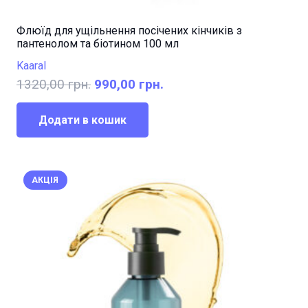
Флюїд для ущільнення посічених кінчиків з
пантенолом та біотином 100 мл
Kaaral
Оригінальна
Поточна
1320,00
грн.
990,00
грн.
ціна:
ціна:
1320,00 грн..
990,00 грн..
Додати в кошик
АКЦІЯ