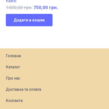
Kaaral
Оригінальна
Поточна
1000,00
грн.
750,00
грн.
ціна:
ціна:
1000,00 грн..
750,00 грн..
Додати в кошик
Головна
Каталог
Про нас
Доставка та оплата
Контакти