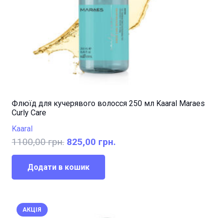
Флюїд для кучерявого волосся 250 мл Kaaral Maraes
Curly Care
Kaaral
Оригінальна
Поточна
1100,00
грн.
825,00
грн.
ціна:
ціна:
1100,00 грн..
825,00 грн..
Додати в кошик
АКЦІЯ