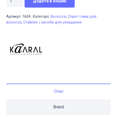
920,00 грн..
690,00 грн..
Додати в кошик
захист
від
Артикул:
1604
Категорії:
Волосся
,
Спреї і лаки для
кучерявості
волосся
,
Стайлінг і засоби для укладання
та
для
надання
блиску
Kaaral
Bling
Glossing
Spray
300
Опис
мл
кількість
Brand