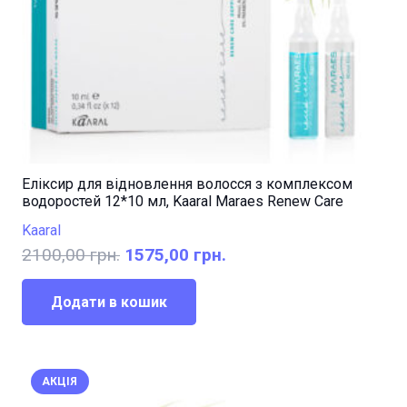
Еліксир для відновлення волосся з комплексом
водоростей 12*10 мл, Kaaral Maraes Renew Care
Kaaral
Оригінальна
Поточна
2100,00
грн.
1575,00
грн.
ціна:
ціна:
2100,00 грн..
1575,00 грн..
Додати в кошик
АКЦІЯ