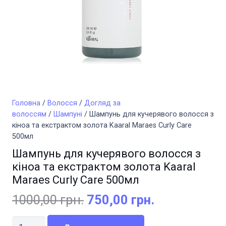
Головна
/
Волосся
/
Догляд за
волоссям
/
Шампуні
/ Шампунь для кучерявого волосся з
кіноа та екстрактом золота Kaaral Maraes Curly Care
500мл
Шампунь для кучерявого волосся з
кіноа та екстрактом золота Kaaral
Maraes Curly Care 500мл
Оригінальна
Поточна
1000,00
грн.
750,00
грн.
ціна:
ціна:
Шампунь