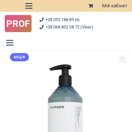
Мій кабінет
+38 093 188 89 66
PROF
+38 068 802 58 72 (Viber)
АКЦІЯ