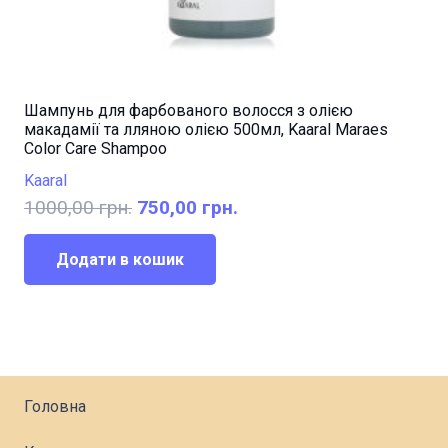
Шампунь для фарбованого волосся з олією
макадамії та лляною олією 500мл, Kaaral Maraes
Color Care Shampoo
Kaaral
Оригінальна
Поточна
1000,00
грн.
750,00
грн.
ціна:
ціна:
1000,00 грн..
750,00 грн..
Додати в кошик
Головна