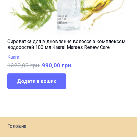
Сироватка для відновлення волосся з комплексом
водоростей 100 мл Kaaral Maraes Renew Care
Kaaral
Оригінальна
Поточна
1320,00
грн.
990,00
грн.
ціна:
ціна:
1320,00 грн..
990,00 грн..
Додати в кошик
Головна