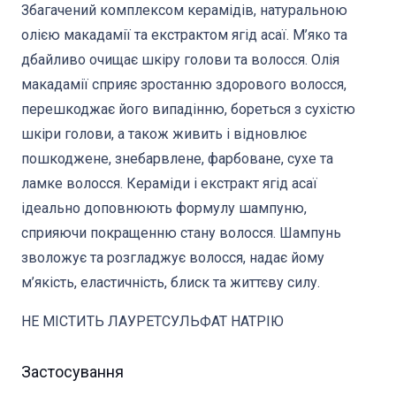
Збагачений комплексом керамідів, натуральною
олією макадамії та екстрактом ягід асаї. М’яко та
дбайливо очищає шкіру голови та волосся. Олія
макадамії сприяє зростанню здорового волосся,
перешкоджає його випадінню, бореться з сухістю
шкіри голови, а також живить і відновлює
пошкоджене, знебарвлене, фарбоване, сухе та
ламке волосся. Кераміди і екстракт ягід асаї
ідеально доповнюють формулу шампуню,
сприяючи покращенню стану волосся. Шампунь
зволожує та розгладжує волосся, надає йому
м’якість, еластичність, блиск та життєву силу.
НЕ МІСТИТЬ ЛАУРЕТСУЛЬФАТ НАТРІЮ
Застосування