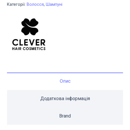
волосся
Категорії:
Волосся
,
Шампуні
з
олією
Макадамії
CLEVER
M-
use
line
1000
мл
Опис
кількість
Додаткова інформація
Brand