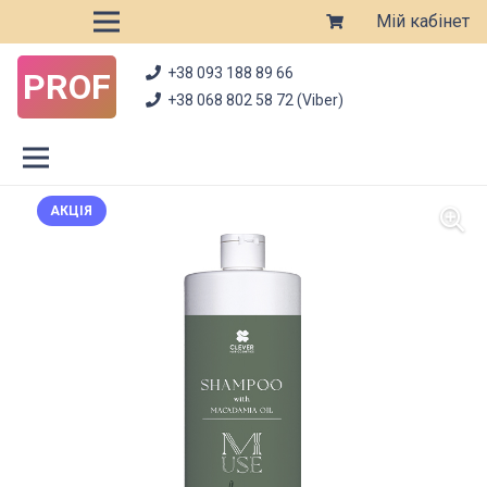
Мій кабінет
+38 093 188 89 66
PROF
+38 068 802 58 72 (Viber)
АКЦІЯ