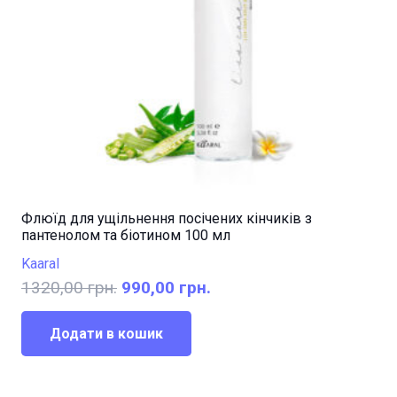
Флюїд для ущільнення посічених кінчиків з
пантенолом та біотином 100 мл
Kaaral
Оригінальна
Поточна
1320,00
грн.
990,00
грн.
ціна:
ціна:
1320,00 грн..
990,00 грн..
Додати в кошик