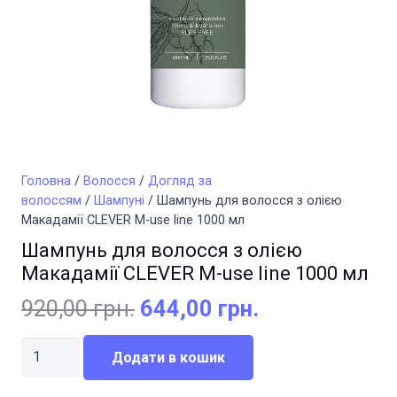
Головна
/
Волосся
/
Догляд за
волоссям
/
Шампуні
/ Шампунь для волосся з олією
Макадамії CLEVER M-use line 1000 мл
Шампунь для волосся з олією
Макадамії CLEVER M-use line 1000 мл
Оригінальна
Поточна
920,00
грн.
644,00
грн.
ціна:
ціна:
Шампунь
920,00 грн..
644,00 грн..
Додати в кошик
для