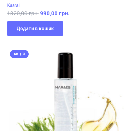
Kaaral
Оригінальна
Поточна
1320,00
грн.
990,00
грн.
ціна:
ціна:
1320,00 грн..
990,00 грн..
Додати в кошик
АКЦІЯ