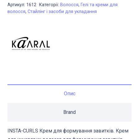
Крем
Артикул:
1612
Категорії:
Волосся
,
Гелі та креми для
для
волосся
,
Стайлінг і засоби для укладання
формування
завитків
волосся
150
мл
кількість
Опис
Brand
INSTA-CURLS Крем для формування завитків. Крем