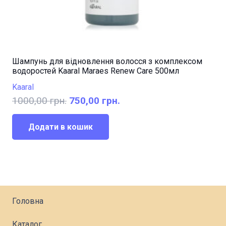
Шампунь для відновлення волосся з комплексом
водоростей Kaaral Maraes Renew Care 500мл
Kaaral
Оригінальна
Поточна
1000,00
грн.
750,00
грн.
ціна:
ціна:
1000,00 грн..
750,00 грн..
Додати в кошик
Головна
Каталог