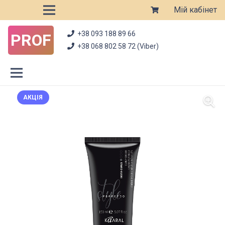
Мій кабінет
+38 093 188 89 66
PROF
+38 068 802 58 72 (Viber)
АКЦІЯ