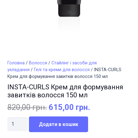
Головна
/
Волосся
/
Стайлінг і засоби для
укладання
/
Гелі та креми для волосся
/ INSTA-CURLS
Крем для формування завитків волосся 150 мл
INSTA-CURLS Крем для формування
завитків волосся 150 мл
Оригінальна
Поточна
820,00
грн.
615,00
грн.
ціна:
ціна:
INSTA-
820,00 грн..
615,00 грн..
Додати в кошик
CURLS