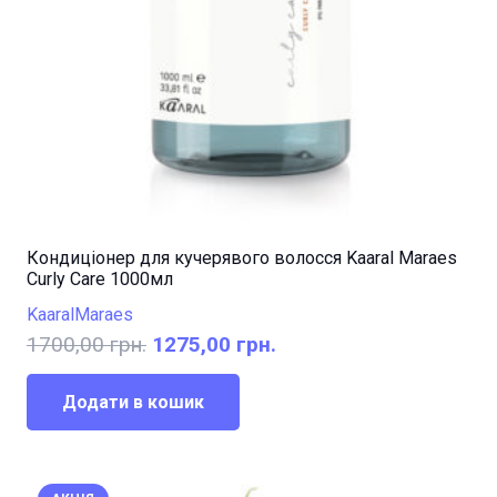
Кондиціонер для кучерявого волосся Kaaral Maraes
Curly Care 1000мл
Kaaral
Maraes
Оригінальна
Поточна
1700,00
грн.
1275,00
грн.
ціна:
ціна:
1700,00 грн..
1275,00 грн..
Додати в кошик