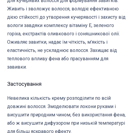
для кучерявих волосся для формування завитків.
Живить і зволожує волосся, володіє ефективною
дією стійкості до утворення кучерявості і захисту від
вологи завдяки комплексу вітаміну Е, зеленого
горіха, екстрактів оливкового і соняшникової олії.
Оживляє завитки, надає їм чіткість, м’якість і
еластичність, не ускладнює волосся. Захищає від
теплового впливу фена або прасуванням для
завивки.
Застосування
Невелика кількість крему розподілити по всій
довжині волосся. Змоделювати локони руками і
висушити природним чином, без використання фена,
або ж висушити дифузором при низькій температурі
для більш яскравого ефекту.