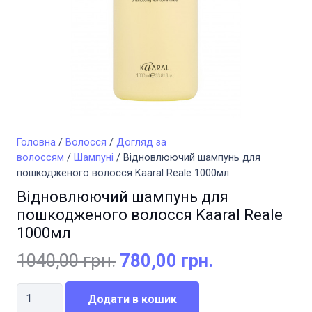
Головна
/
Волосся
/
Догляд за
волоссям
/
Шампуні
/ Відновлюючий шампунь для
пошкодженого волосся Kaaral Reale 1000мл
Відновлюючий шампунь для
пошкодженого волосся Kaaral Reale
1000мл
Оригінальна
Поточна
1040,00
грн.
780,00
грн.
ціна:
ціна:
Відновлюючий
1040,00 грн..
780,00 грн..
Додати в кошик
шампунь