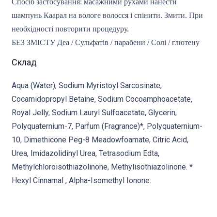
Спосіб застосування: масажними рухами нанести
шампунь Каарал на вологе волосся і спінити. Змити. При
необхідності повторити процедуру.
БЕЗ ЗМІСТУ Деа / Сульфатів / парабени / Солі / глютену
Склад
Aqua (Water), Sodium Myristoyl Sarcosinate,
Cocamidopropyl Betaine, Sodium Cocoamphoacetate,
Royal Jelly, Sodium Lauryl Sulfoacetate, Glycerin,
Polyquaternium-7, Parfum (Fragrance)*, Polyquaternium-
10, Dimethicone Peg-8 Meadowfoamate, Citric Acid,
Urea, Imidazolidinyl Urea, Tetrasodium Edta,
Methylchloroisothiazolinone, Methylisothiazolinone. *
Hexyl Cinnamal , Alpha-Isomethyl Ionone.