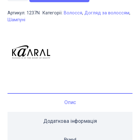
для
Артикул:
1237N
Категорії:
Волосся
,
Догляд за волоссям
,
пошкодженого
Шампуні
волосся
Kaaral
Reale
1000мл
кількість
Опис
Додаткова інформація
Brand