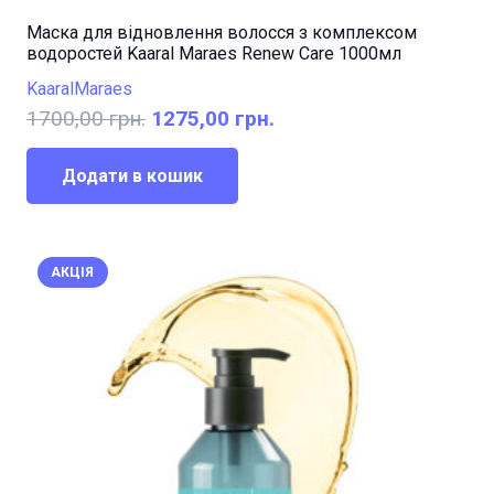
Маска для відновлення волосся з комплексом
водоростей Kaaral Maraes Renew Care 1000мл
Kaaral
Maraes
Оригінальна
Поточна
1700,00
грн.
1275,00
грн.
ціна:
ціна:
1700,00 грн..
1275,00 грн..
Додати в кошик
АКЦІЯ