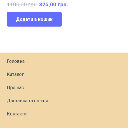
Оригінальна
Поточна
1100,00
грн.
825,00
грн.
ціна:
ціна:
1100,00 грн..
825,00 грн..
Додати в кошик
Головна
Каталог
Про нас
Доставка та оплата
Контакти