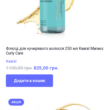
Флюїд для кучерявого волосся 250 мл Kaaral Maraes
Curly Care
Kaaral
Оригінальна
Поточна
1100,00
грн.
825,00
грн.
ціна:
ціна:
1100,00 грн..
825,00 грн..
Додати в кошик
АКЦІЯ