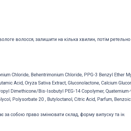
вологе волосся, залишити на кілька хвилин, потім ретельно
onium Chloride, Behentrimonium Chloride, PPG-3 Benzyl Ether Myr
lutamic Acid, Oryza Sativa Extract, Gluconolactone, Calcium Gluco
ropyl Dimethicone/Bis-Isobutyl PEG-14 Copolymer, Quaternium-9
lycol, Polysorbate 20 , Butyloctanol, Citric Acid, Parfum, Benz
є за собою право змінювати склад, форму випуску та ін.