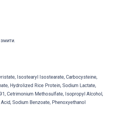
 змити.
istate, Isostearyl Isostearate, Carbocysteine,
nate, Hydrolized Rice Protein, Sodium Lactate,
1, Cetrimonium Methosulfate, Isopropyl Alcohol,
oic Acid, Sodium Benzoate, Phenoxyethanol