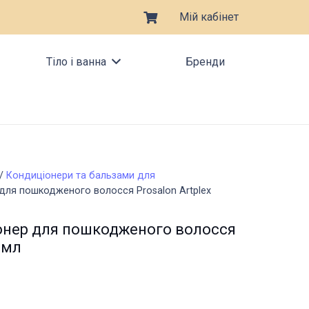
Мій кабінет
Тіло і ванна
Бренди
/
Кондиціонери та бальзами для
для пошкодженого волосся Prosalon Artplex
онер для пошкодженого волосся
 мл
оточна
на: