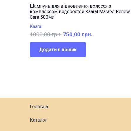
Шампунь для відновлення волосся з
комплексом водоростей Kaaral Maraes Renew
Care 500мл
Kaaral
Оригінальна
Поточна
1000,00
грн.
750,00
грн.
ціна:
ціна:
1000,00 грн..
750,00 грн..
Додати в кошик
Головна
Каталог