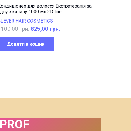
ондиціонер для волосся Екстратерапія за
дну хвилину 1000 мл 3D line
CLEVER HAIR COSMETICS
Оригінальна
Поточна
1100,00
грн.
825,00
грн.
ціна:
ціна:
1100,00 грн..
825,00 грн..
Додати в кошик
PROF