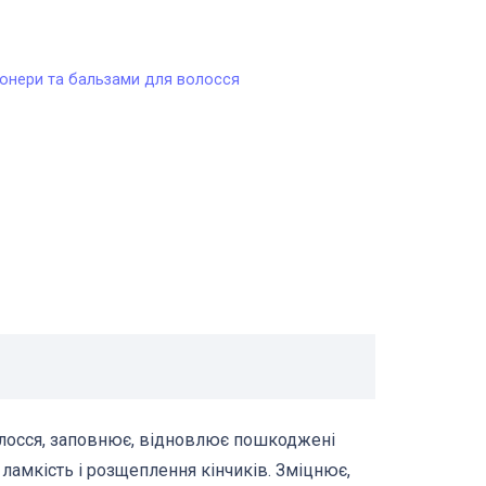
2,00 грн..
онери та бальзами для волосся
волосся, заповнює, відновлює пошкоджені
ламкість і розщеплення кінчиків. Зміцнює,