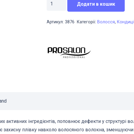
660,00 грн..
46
Відновлювальний
Додати в кошик
кондиціонер
для
Артикул:
3876
Категорії:
Волосся
,
Кондиці
пошкодженого
волосся
Prosalon
Artplex
therapy
350
мл
кількість
and
них активних інгредієнтів, поповнює дефекти у структурі 
ює захисну плівку навколо волосяного волокна, зменшуючи 