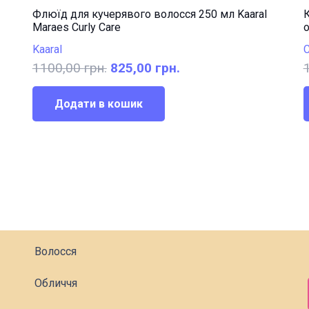
Флюїд для кучерявого волосся 250 мл Kaaral
К
Maraes Curly Care
о
Kaaral
Оригінальна
Поточна
1100,00
грн.
825,00
грн.
ціна:
ціна:
1100,00 грн..
825,00 грн..
Додати в кошик
Волосся
Обличчя