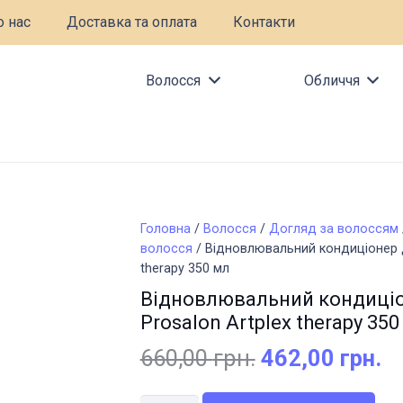
 нас
Доставка та оплата
Контакти
Волосся
Обличчя
Головна
/
Волосся
/
Догляд за волоссям
волосся
/ Відновлювальний кондиціонер 
therapy 350 мл
Відновлювальний кондиці
Prosalon Artplex therapy 350
Оригінальна
П
660,00
грн.
462,00
грн.
ціна:
ці