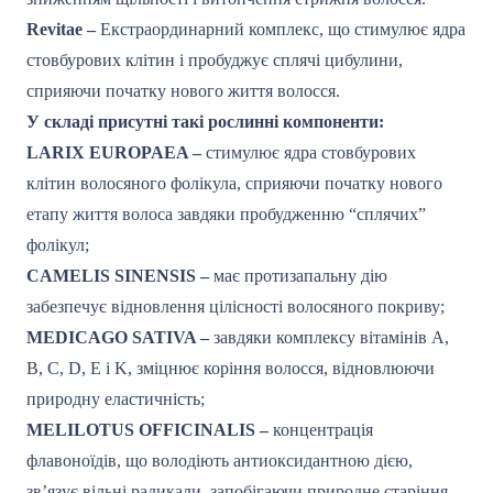
Revitae –
Екстраординарний комплекс, що стимулює ядра
стовбурових клітин і пробуджує сплячі цибулини,
сприяючи початку нового життя волосся.
У складі присутні такі рослинні компоненти:
LARIX EUROPAEA –
стимулює ядра стовбурових
клітин волосяного фолікула, сприяючи початку нового
етапу життя волоса завдяки пробудженню “сплячих”
фолікул;
CAMELIS SINENSIS –
має протизапальну дію
забезпечує відновлення цілісності волосяного покриву;
MEDICAGO SATIVA –
завдяки комплексу вітамінів A,
B, C, D, E і K, зміцнює коріння волосся, відновлюючи
природну еластичність;
MELILOTUS OFFICINALIS –
концентрація
флавоноїдів, що володіють антиоксидантною дією,
зв’язує вільні радикали, запобігаючи природне старіння