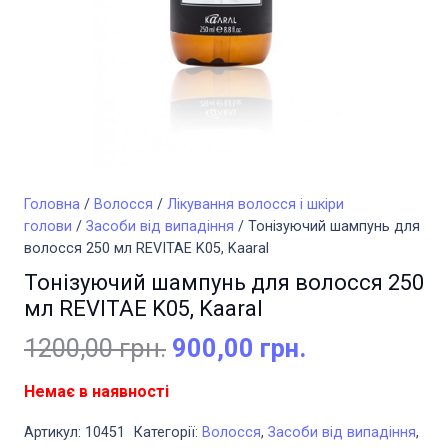
Головна
/
Волосся
/
Лікування волосся і шкіри
голови
/
Засоби від випадіння
/ Тонізуючий шампунь для
волосся 250 мл REVITAE K05, Kaaral
Тонізуючий шампунь для волосся 250
мл REVITAE K05, Kaaral
Оригінальна
Поточна
1200,00
грн.
900,00
грн.
ціна:
ціна:
Немає в наявності
1200,00 грн..
900,00 грн..
Артикул:
10451
Категорії:
Волосся
,
Засоби від випадіння
,