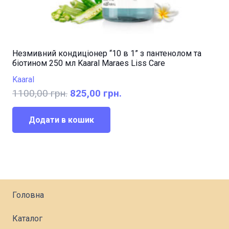
Незмивний кондиціонер “10 в 1” з пантенолом та
біотином 250 мл Kaaral Maraes Liss Care
Kaaral
Оригінальна
Поточна
1100,00
грн.
825,00
грн.
ціна:
ціна:
1100,00 грн..
825,00 грн..
Додати в кошик
Головна
Каталог