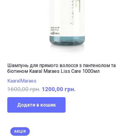
Шампунь для прямого волосся з пантенолом та
біотином Kaaral Maraes Liss Care 1000мл
Kaaral
Maraes
Оригінальна
Поточна
1600,00
грн.
1200,00
грн.
ціна:
ціна:
1600,00 грн..
1200,00 грн..
Додати в кошик
АКЦІЯ