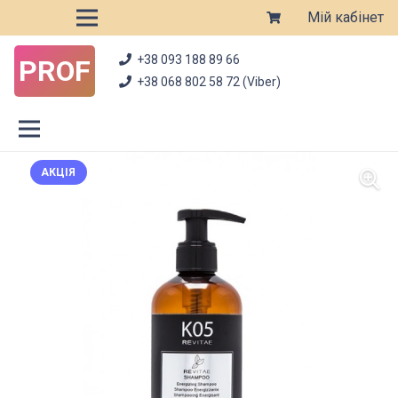
Мій кабінет
+38 093 188 89 66
PROF
+38 068 802 58 72 (Viber)
АКЦІЯ