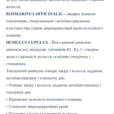
волосся;
ROSMARINUS OFFICINALIS –
завдяки значним
тонізуючим, стимулюючим і антибактеріальним
властивостям сприяє мікроциркуляції крові волосяного
покриву;
HUMULUS LUPULUS –
Його цінний комплекс
амінокислот, мінералів, і вітамінів B1, B2, C створює
захист і щільність волосся, особливо тендітних і
стоншених.
Тонізуючий шампунь очищає шкіру і волосся, надаючи
антибактеріальну і тонізуючу дію.
• Очищає шкіру і волосся, надаючи антибактеріальну і
тонізуючу дію
• Відновлює цілісність волосяного покриву
• Стимулює мікроциркуляцію крові
• Підсилює і надає еластичність волоссю