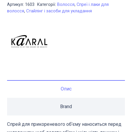
прикореневого
Артикул:
1603
Категорії:
Волосся
,
Спреї і лаки для
об'єму
волосся
,
Стайлінг і засоби для укладання
волосся
Kaaral
Hyper
250
мл
кількість
Опис
Brand
Спрей для прикореневого об’єму наноситься перед