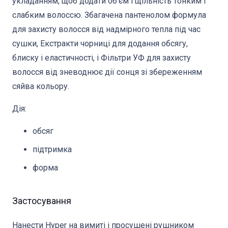
укладанням, щоб додати об’єм і щільність тонким і
слабким волоссю. Збагачена пантенолом формула
для захисту волосся від надмірного тепла під час
сушки, Екстракти чорниці для додання обсягу,
блиску і еластичності, і Фільтри УФ для захисту
волосся від зневоднює дії сонця зі збереженням
сяйва кольору.
Дія:
обсяг
підтримка
форма
Застосування
Нанести Hyper на вимиті і просушені рушником