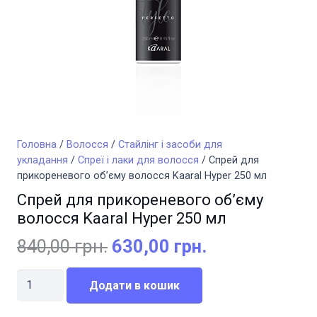
Головна
/
Волосся
/
Стайлінг і засоби для
укладання
/
Спреї і лаки для волосся
/ Спрей для
прикореневого об’єму волосся Kaaral Hyper 250 мл
Спрей для прикореневого об’єму
волосся Kaaral Hyper 250 мл
Оригінальна
Поточна
840,00
грн.
630,00
грн.
ціна:
ціна:
Спрей
840,00 грн..
630,00 грн..
Додати в кошик
для