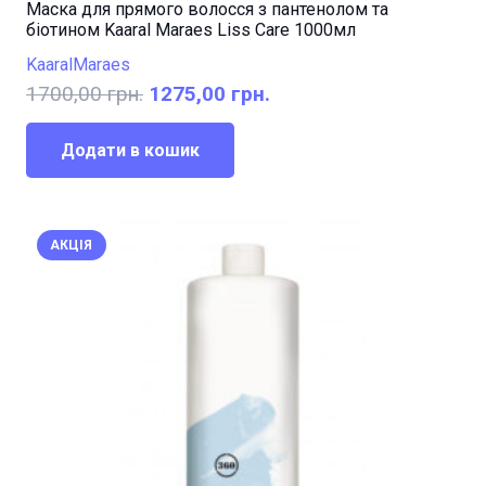
Маска для прямого волосся з пантенолом та
біотином Kaaral Maraes Liss Care 1000мл
Kaaral
Maraes
Оригінальна
Поточна
1700,00
грн.
1275,00
грн.
ціна:
ціна:
1700,00 грн..
1275,00 грн..
Додати в кошик
АКЦІЯ