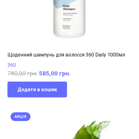
Щоденний шампунь для волосся 360 Daily 1000мл
360
Оригінальна
Поточна
780,00
грн.
585,00
грн.
ціна:
ціна:
780,00 грн..
585,00 грн..
Додати в кошик
АКЦІЯ