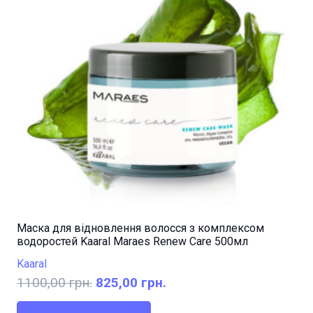
Маска для відновлення волосся з комплексом
водоростей Kaaral Maraes Renew Care 500мл
Kaaral
Оригінальна
Поточна
1100,00
грн.
825,00
грн.
ціна:
ціна: