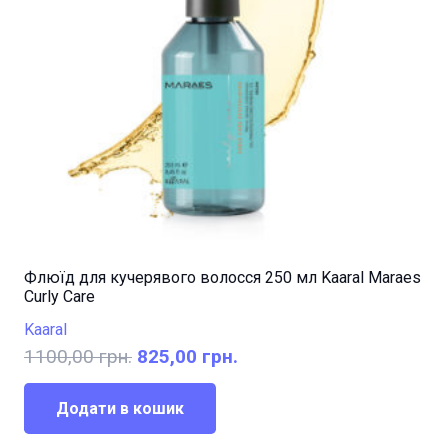
Флюїд для кучерявого волосся 250 мл Kaaral Maraes
Curly Care
Kaaral
Оригінальна
Поточна
1100,00
грн.
825,00
грн.
ціна:
ціна:
1100,00 грн..
825,00 грн..
Додати в кошик