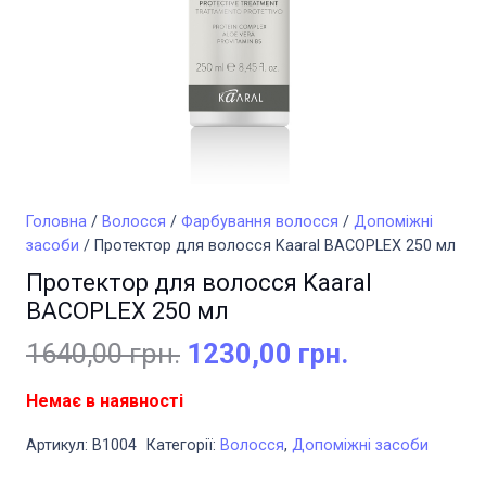
Головна
/
Волосся
/
Фарбування волосся
/
Допоміжні
засоби
/ Протектор для волосся Kaaral BACOPLEX 250 мл
Протектор для волосся Kaaral
BACOPLEX 250 мл
Оригінальна
Поточна
1640,00
грн.
1230,00
грн.
ціна:
ціна:
Немає в наявності
1640,00 грн..
1230,00 гр
Артикул:
B1004
Категорії:
Волосся
,
Допоміжні засоби