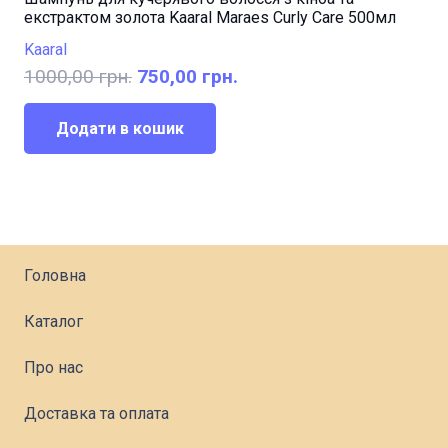
екстрактом золота Kaaral Maraes Curly Care 500мл
Kaaral
Оригінальна
Поточна
1000,00
грн.
750,00
грн.
ціна:
ціна:
1000,00 грн..
750,00 грн..
Додати в кошик
Головна
Каталог
Про нас
Доставка та оплата