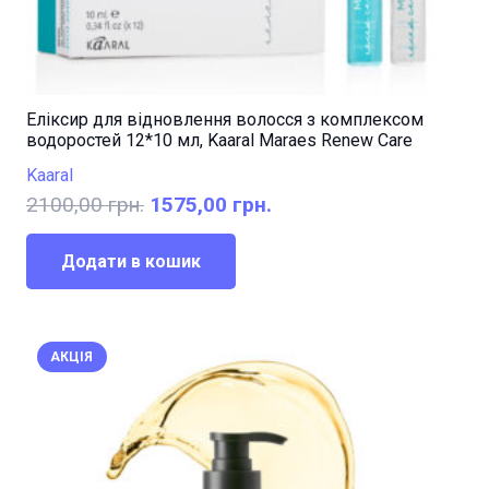
Еліксир для відновлення волосся з комплексом
водоростей 12*10 мл, Kaaral Maraes Renew Care
Kaaral
Оригінальна
Поточна
2100,00
грн.
1575,00
грн.
ціна:
ціна:
2100,00 грн..
1575,00 грн..
Додати в кошик
АКЦІЯ