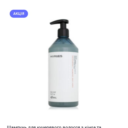
АКЦІЯ
Шампунь для кучерявого волосся з кіноа та