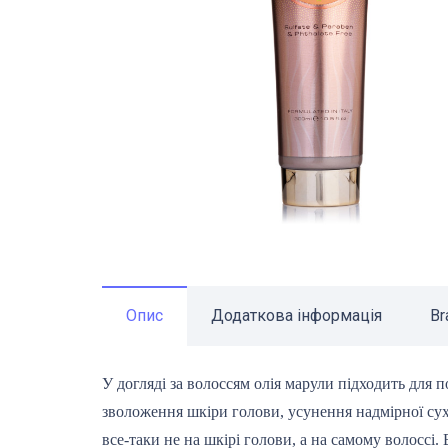
Опис
Додаткова інформація
Br
У догляді за волоссям олія марули підходить для
зволоження шкіри голови, усунення надмірної су
все-таки не на шкірі голови, а на самому волоссі