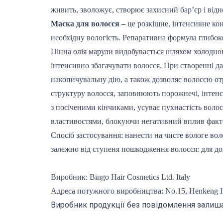
живить, зволожує, створює захисний бар’єр і відн
Маска для волосся –
це розкішне, інтенсивне ко
необхідну вологість. Репаративна формула глибок
Цінна олія марули видобувається шляхом холодног
інтенсивно збагачувати волосся. При створенні да
накопичувальну дію, а також дозволяє волоссю о
структуру волосся, заповнюють порожнечі, інтен
з посіченими кінчиками, усуває пухнастість волос
властивостями, блокуючи негативний вплив факт
Спосіб застосування: нанести на чисте вологе вол
залежно від ступеня пошкодження волосся: для дог
Виробник: Bingo Hair Cosmetics Ltd. Italy
Адреса потужного виробництва: No.15, Henkeng In
Виробник продукції без повідомлення залиша