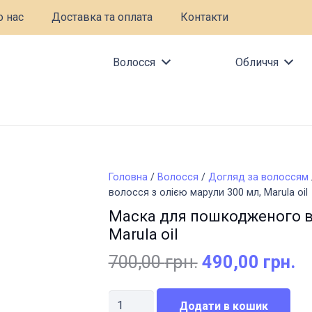
 нас
Доставка та оплата
Контакти
Волосся
Обличчя
Головна
/
Волосся
/
Догляд за волоссям
волосся з олією марули 300 мл, Marula oil
Маска для пошкодженого во
Marula oil
Оригінальна
П
700,00
грн.
490,00
грн.
ціна:
ці
700,00 грн..
49
Маска
Додати в кошик