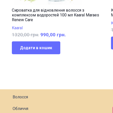
Сироватка для відновлення волосся з
К
комплексом водоростей 100 мл Kaaral Maraes
M
Renew Care
K
Kaaral
Оригінальна
Поточна
1320,00
грн.
990,00
грн.
ціна:
ціна:
1320,00 грн..
990,00 грн..
Додати в кошик
Волосся
Обличчя