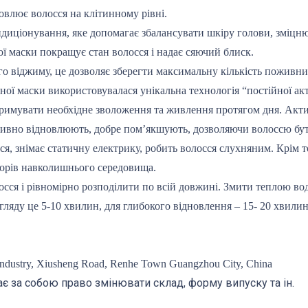
овлює волосся на клітинному рівні.
ндиціонування, яке допомагає збалансувати шкіру голови, зміцню
ої маски покращує стан волосся і надає сяючий блиск.
о віджиму, це дозволяє зберегти максимальну кількість поживних
ної маски використовувалася унікальна технологія “постійної акт
тримувати необхідне зволоження та живлення протягом дня. Акт
сивно відновлюють, добре пом’якшують, дозволяючи волоссю бут
ся, знімає статичну електрику, робить волосся слухняним. Крім т
орів навколишнього середовища.
осся і рівномірно розподілити по всій довжині. Змити теплою во
ляду це 5-10 хвилин, для глибокого відновлення – 15- 20 хвилин
dustry, Xiusheng Road, Renhe Town Guangzhou City, China
є за собою право змінювати склад, форму випуску та ін.