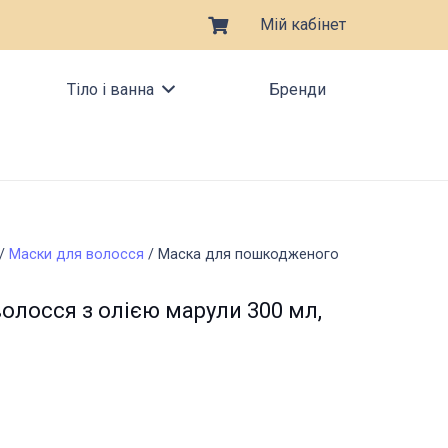
Мій кабінет
Тіло і ванна
Бренди
/
Маски для волосся
/ Маска для пошкодженого
лосся з олією марули 300 мл,
оточна
на:
0,00 грн..