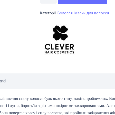
для
пошкодженого
Категорії:
Волосся
,
Маски для волосся
волосся
з
олією
марули
300
мл,
Marula
oil
кількість
and
 поліпшення стану волосся будь-якого типу, навіть проблемних. В
хості і лупи, боротьби з різними шкірними захворюваннями. Але
. Вона повертає красу і силу волоссю, які пройшли забарвлення 