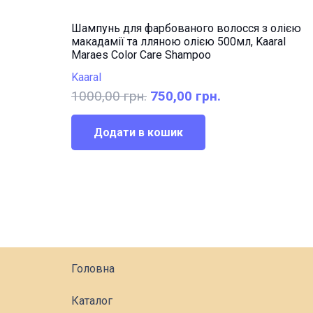
Шампунь для фарбованого волосся з олією
макадамії та лляною олією 500мл, Kaaral
Maraes Color Care Shampoo
Kaaral
Оригінальна
Поточна
1000,00
грн.
750,00
грн.
ціна:
ціна:
1000,00 грн..
750,00 грн..
Додати в кошик
Головна
Каталог