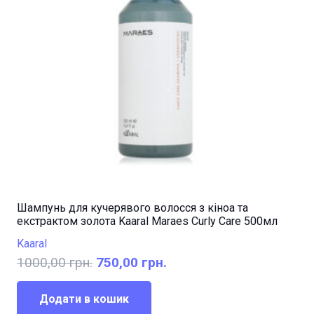
Шампунь для кучерявого волосся з кіноа та
екстрактом золота Kaaral Maraes Curly Care 500мл
Kaaral
Оригінальна
Поточна
1000,00
грн.
750,00
грн.
ціна:
ціна:
1000,00 грн..
750,00 грн..
Додати в кошик