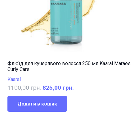
Флюїд для кучерявого волосся 250 мл Kaaral Maraes
Curly Care
Kaaral
Оригінальна
Поточна
1100,00
грн.
825,00
грн.
ціна:
ціна:
1100,00 грн..
825,00 грн..
Додати в кошик