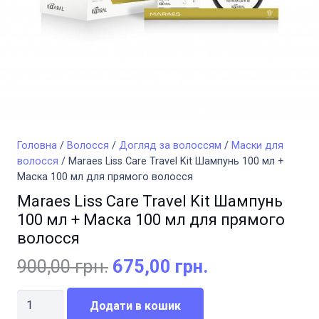
Головна
/
Волосся
/
Догляд за волоссям
/
Маски для
волосся
/ Maraes Liss Care Travel Kit Шампунь 100 мл +
Маска 100 мл для прямого волосся
Maraes Liss Care Travel Kit Шампунь
100 мл + Маска 100 мл для прямого
волосся
Оригінальна
Поточна
900,00
грн.
675,00
грн.
ціна:
ціна:
Maraes
900,00 грн..
675,00 грн..
Додати в кошик
Liss