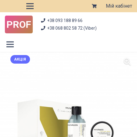
Мій кабінет
+38 093 188 89 66
PROF
+38 068 802 58 72 (Viber)
АКЦІЯ