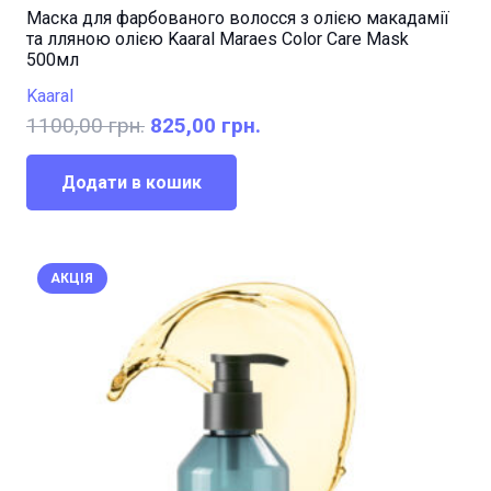
Маска для фарбованого волосся з олією макадамії
та лляною олією Kaaral Maraes Color Care Mask
500мл
Kaaral
Оригінальна
Поточна
1100,00
грн.
825,00
грн.
ціна:
ціна:
1100,00 грн..
825,00 грн..
Додати в кошик
АКЦІЯ