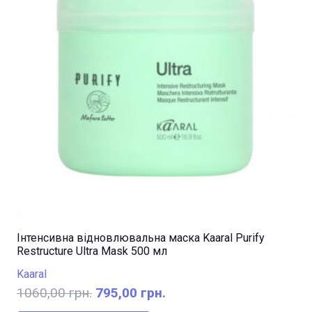
Інтенсивна відновлювальна маска Kaaral Purify
Restructure Ultra Mask 500 мл
Kaaral
Оригінальна
Поточна
1060,00
грн.
795,00
грн.
ціна:
ціна: