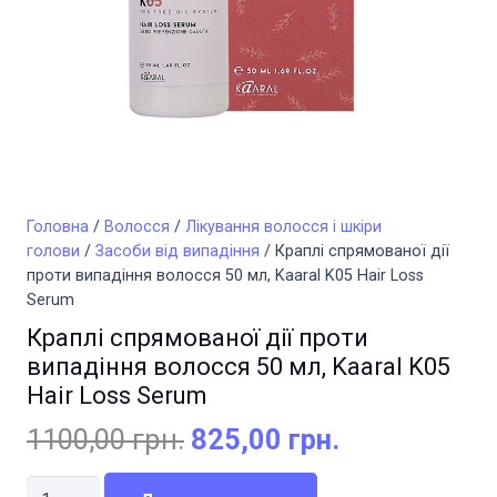
Головна
/
Волосся
/
Лікування волосся і шкіри
голови
/
Засоби від випадіння
/ Краплі спрямованої дії
проти випадіння волосся 50 мл, Kaaral K05 Hair Loss
Serum
Краплі спрямованої дії проти
випадіння волосся 50 мл, Kaaral K05
Hair Loss Serum
Оригінальна
Поточна
1100,00
грн.
825,00
грн.
ціна:
ціна:
Краплі