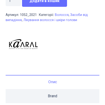
1100,00 грн..
825,00 грн..
Додати в кошик
спрямованої
дії
Артикул:
1052_2021
Категорії:
Волосся
,
Засоби від
проти
випадіння
,
Лікування волосся і шкіри голови
випадіння
волосся
50
мл,
Kaaral
K05
Hair
Loss
Serum
Опис
кількість
Brand