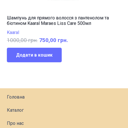
Шампунь для прямого волосся з пантенолом та
біотином Kaaral Maraes Liss Care 500мл
Kaaral
Оригінальна
Поточна
1000,00
грн.
750,00
грн.
ціна:
ціна:
1000,00 грн..
750,00 грн..
Додати в кошик
Головна
Каталог
Про нас