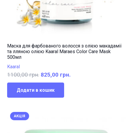
Маска для фарбованого волосся з олією макадамії
та лляною олією Kaaral Maraes Color Care Mask
500мл
Kaaral
Оригінальна
Поточна
1100,00
грн.
825,00
грн.
ціна:
ціна:
1100,00 грн..
825,00 грн..
Додати в кошик
АКЦІЯ