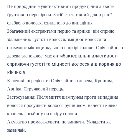
Це природний мультиактивний продукт, чия дієвість
ґрунтовно перевірена. Засіб ефективний для терапії
слабкого волосся, схильного до випадіння.
Збагачений екстрактами перцю та арніки, він сприяє
збільшенню густоти волосся, зміцнює волосся та
стимулює мікроциркуляцію в шкірі голови. Олія чайного
антибактеріальні властивості
дерева заспокоює, має
сприяючи густоті та міцності волосся від кореня до
кінчиків.
Ключові інгредієнти: Олія чайного дерева, Кропива,
Арніка, Стручковий перець.
Застосування: Після миття шампунем проти випадіння
волосся просушити волосся рушником, нанести кілька
крапель лосьйону на шкіру голови.
Акуратно промасажувати, не змивати. Укладати як
зазвичай.