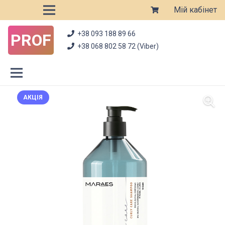
Мій кабінет
+38 093 188 89 66
PROF
+38 068 802 58 72 (Viber)
АКЦІЯ