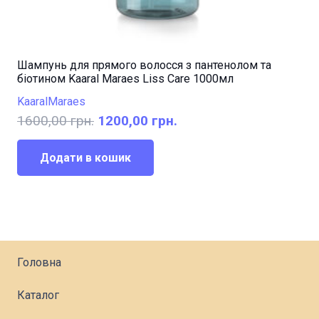
Шампунь для прямого волосся з пантенолом та
біотином Kaaral Maraes Liss Care 1000мл
Kaaral
Maraes
Оригінальна
Поточна
1600,00
грн.
1200,00
грн.
ціна:
ціна:
1600,00 грн..
1200,00 грн..
Додати в кошик
Головна
Каталог