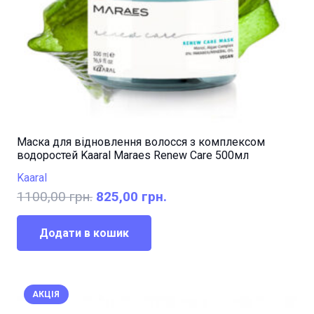
Маска для відновлення волосся з комплексом
водоростей Kaaral Maraes Renew Care 500мл
Kaaral
Оригінальна
Поточна
1100,00
грн.
825,00
грн.
ціна:
ціна:
1100,00 грн..
825,00 грн..
Додати в кошик
АКЦІЯ