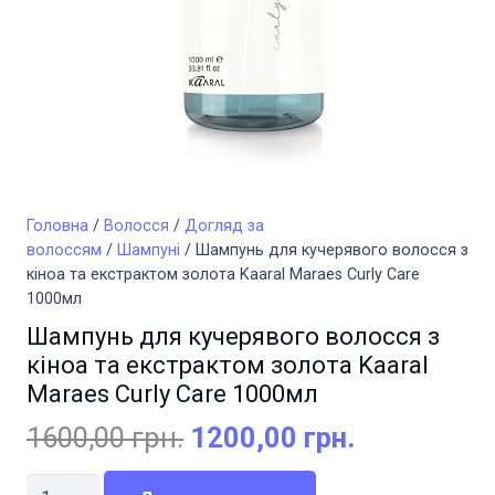
Головна
/
Волосся
/
Догляд за
волоссям
/
Шампуні
/ Шампунь для кучерявого волосся з
кіноа та екстрактом золота Kaaral Maraes Curly Care
1000мл
Шампунь для кучерявого волосся з
кіноа та екстрактом золота Kaaral
Maraes Curly Care 1000мл
Оригінальна
Поточна
1600,00
грн.
1200,00
грн.
ціна:
ціна:
Шампунь