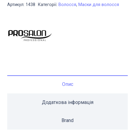
для
Артикул:
1438
Категорії:
Волосся
,
Маски для волосся
волосся
1000
мл
Prosalon
Botox
Therapy
кількість
Опис
Додаткова інформація
Brand