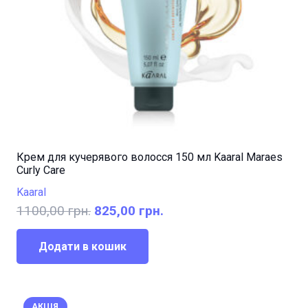
Крем для кучерявого волосся 150 мл Kaaral Maraes
Curly Care
Kaaral
Оригінальна
Поточна
1100,00
грн.
825,00
грн.
ціна:
ціна:
1100,00 грн..
825,00 грн..
Додати в кошик
АКЦІЯ