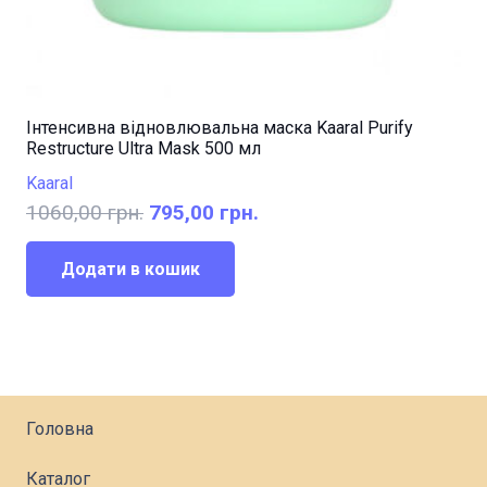
Інтенсивна відновлювальна маска Kaaral Purify
Restructure Ultra Mask 500 мл
Kaaral
Оригінальна
Поточна
1060,00
грн.
795,00
грн.
ціна:
ціна:
1060,00 грн..
795,00 грн..
Додати в кошик
Головна
Каталог