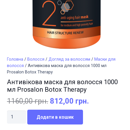
Головна
/
Волосся
/
Догляд за волоссям
/
Маски для
волосся
/ Антивікова маска для волосся 1000 мл
Prosalon Botox Therapy
Антивікова маска для волосся 1000
мл Prosalon Botox Therapy
Оригінальна
Поточна
1160,00
грн.
812,00
грн.
ціна:
ціна:
Антивікова
1160,00 грн..
812,00 грн..
Додати в кошик
маска